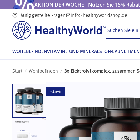
AKTION DER WOCHE - Nutzen Sie 15% Rabatt
Häufig gestellte Fragen
info@healthyworldshop.de
Suchen Sie ein 
WOHLBEFINDEN
VITAMINE UND MINERALSTOFFE
ABNEHMEN
Start
Wohlbefinden
3x Elektrolytkomplex, zusammen 5
-35%