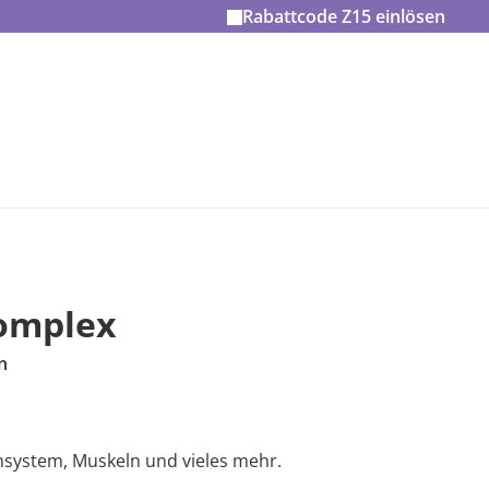
Rabattcode
Z15
einlösen
komplex
n
nsystem, Muskeln und vieles mehr.