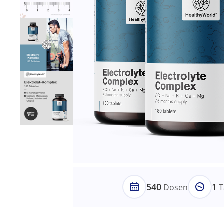
540
1
Dosen
T