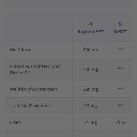
4
%
Kapseln***
NRV*
Weißdorn
800 mg
**
Extrakt aus Blättern und
340 mg
**
Blüten 5:1
Weißdornfruchtextrakt
260 mg
**
- davon Flavonoide
13 mg
**
Eisen
11 mg
71 %