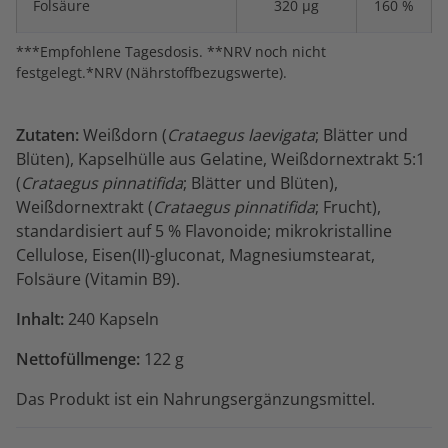
Folsäure
320 μg
160 %
***Empfohlene Tagesdosis. **NRV noch nicht
festgelegt.*NRV (Nährstoffbezugswerte).
Zutaten:
Weißdorn (
Crataegus laevigata
; Blätter und
Blüten), Kapselhülle aus Gelatine, Weißdornextrakt 5:1
(
Crataegus pinnatifida
; Blätter und Blüten),
Weißdornextrakt (
Crataegus pinnatifida
; Frucht),
standardisiert auf 5 % Flavonoide; mikrokristalline
Cellulose, Eisen(II)-gluconat, Magnesiumstearat,
Folsäure (Vitamin B9).
Inhalt:
240 Kapseln
Nettofüllmenge:
122 g
Das Produkt ist ein Nahrungsergänzungsmittel.