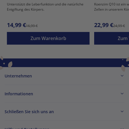
Unterstützt die Leberfunktion und die natürliche
Koenzim Q10 ist ein wi
Entgiftung des Körpers.
Zellen in unserem Kö
14,99 €
22,99 €
16,99 €
24,99 €
Zum Warenkorb
Zum 
Unternehmen
Informationen
Schließen Sie sich uns an