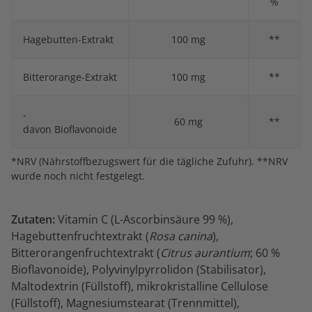
%
Hagebutten-Extrakt
100 mg
**
Bitterorange-Extrakt
100 mg
**
-
60 mg
**
davon Bioflavonoide
*NRV (Nährstoffbezugswert für die tägliche Zufuhr). **NRV
wurde noch nicht festgelegt.
Zutaten:
Vitamin C (L-Ascorbinsäure 99 %),
Hagebuttenfruchtextrakt (
Rosa canina
),
Bitterorangenfruchtextrakt (
Citrus aurantium
; 60 %
Bioflavonoide), Polyvinylpyrrolidon (Stabilisator),
Maltodextrin (Füllstoff), mikrokristalline Cellulose
(Füllstoff), Magnesiumstearat (Trennmittel),