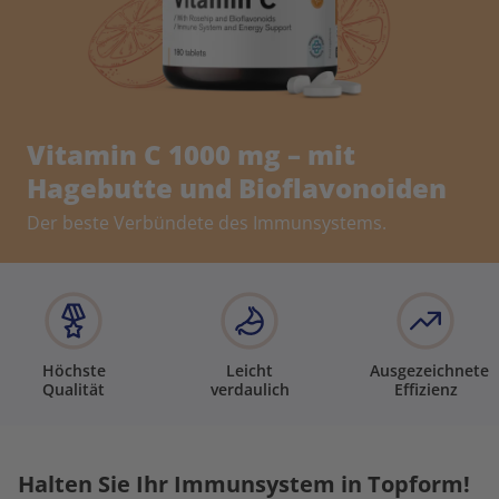
Vitamin C 1000 mg – mit
Hagebutte und Bioflavonoiden
Der beste Verbündete des Immunsystems.
Höchste
Leicht
Ausgezeichnete
Qualität
verdaulich
Effizienz
Halten Sie Ihr Immunsystem in Topform!