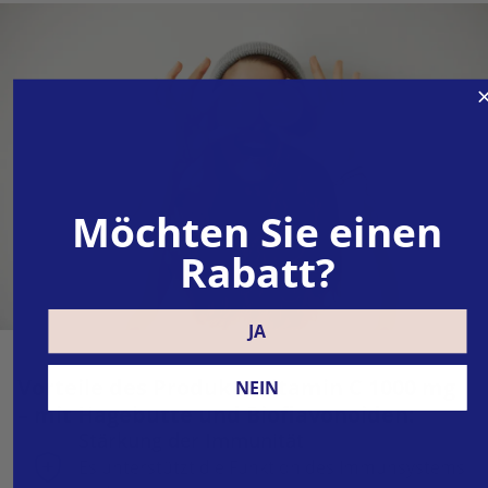
Möchten Sie einen
Rabatt?
JA
Vorteile des Produkts Vitamin C 1000 mg
NEIN
– mit Hagebutte und Bioflavonoiden:
Stärkung der Immunität
Es unterstützt die Funktion des Immunsystems