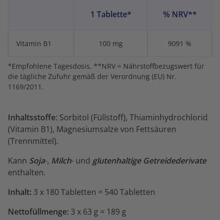
1 Tablette*
% NRV**
Vitamin B1
100 mg
9091 %
*Empfohlene Tagesdosis. **NRV = Nährstoffbezugswert für
die tägliche Zufuhr gemäß der Verordnung (EU) Nr.
1169/2011.
Inhaltsstoffe
: Sorbitol (Füllstoff), Thiaminhydrochlorid
(Vitamin B1), Magnesiumsalze von Fettsäuren
(Trennmittel).
Kann
Soja
-,
Milch
- und
glutenhaltige Getreidederivate
enthalten.
Inhalt:
3 x 180 Tabletten = 540 Tabletten
Nettofüllmenge:
3 x 63 g = 189 g