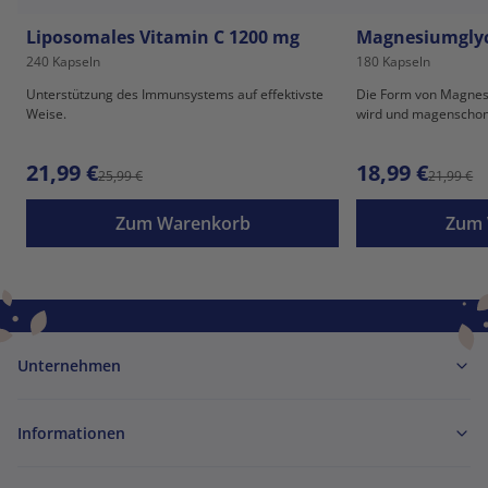
Liposomales Vitamin C 1200 mg
Magnesiumglyc
240 Kapseln
180 Kapseln
Unterstützung des Immunsystems auf effektivste
Die Form von Magnesi
Weise.
wird und magenschone
21,99 €
18,99 €
25,99 €
21,99 €
Zum Warenkorb
Zum 
Unternehmen
Informationen