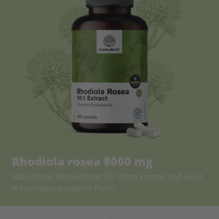
Rhodiola rosea 8000 mg
Natürlicher Verbündeter für Ihren Körper und Geist
in hochkonzentrierter Form.