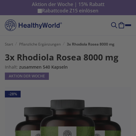
Aktion der Woche | 15% Rabatt
Rabattcode
Z15
einlösen
Start
Pflanzliche Ergänzungen
3x Rhodiola Rosea 8000 mg
3x Rhodiola Rosea 8000 mg
Inhalt:
zusammen 540 Kapseln
AKTION DER WOCHE
-28%