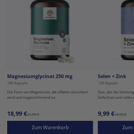
Magnesiumglycinat 250 mg
Selen + Zink
180 Kapseln
120 Kapseln
Die Form von Magnesium, die effektiv absorbiert
Duo, das die Stärkun
wird und magenschonend ist.
Zellschutz und vieles
18,99 €
9,99 €
21,99 €
14,99 €
Zum Warenkorb
Zum 