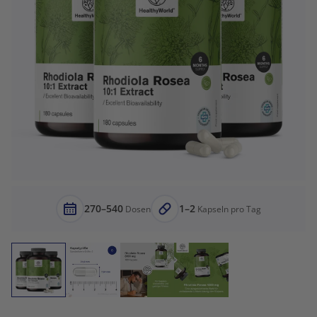
270–540
1–2
Dosen
Kapseln pro Tag