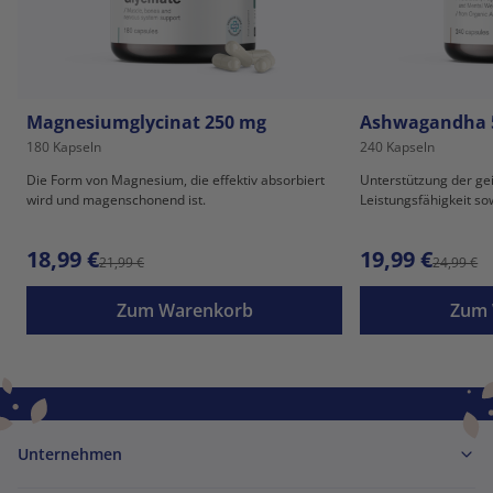
Magnesiumglycinat 250 mg
Ashwagandha 
180 Kapseln
240 Kapseln
Die Form von Magnesium, die effektiv absorbiert
Unterstützung der gei
wird und magenschonend ist.
Leistungsfähigkeit s
an Stress.
18,99 €
19,99 €
21,99 €
24,99 €
Zum Warenkorb
Zum 
Unternehmen