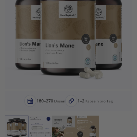
180–270
1–2
Dosen
Kapseln pro Tag