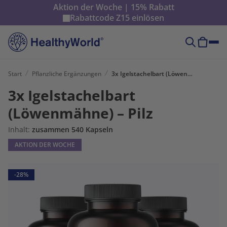
Aktion der Woche | 15% Rabatt
Rabattcode
Z15
einlösen
Start
Pflanzliche Ergänzungen
3x Igelstachelbart (Löwenmähne) – Pilz
3x Igelstachelbart
(Löwenmähne) – Pilz
Inhalt:
zusammen 540 Kapseln
AKTION DER WOCHE
-28%