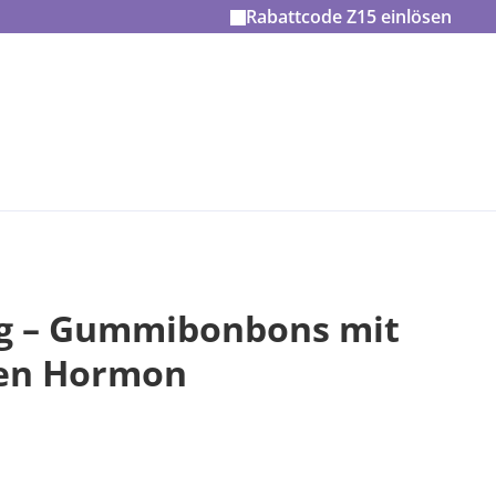
Rabattcode
Z15
einlösen
g – Gummibonbons mit
hen Hormon