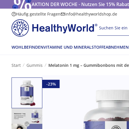
AKTION DER WOCHE - Nutzen Sie 15% Rabatt
Häufig gestellte Fragen
info@healthyworldshop.de
Suchen Sie ein 
WOHLBEFINDEN
VITAMINE UND MINERALSTOFFE
ABNEHMEN
Start
Gummis
Melatonin 1 mg – Gummibonbons mit d
-23%