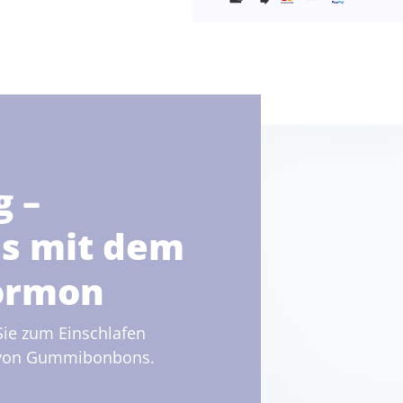
g –
s mit dem
ormon
 Sie zum Einschlafen
m von Gummibonbons.