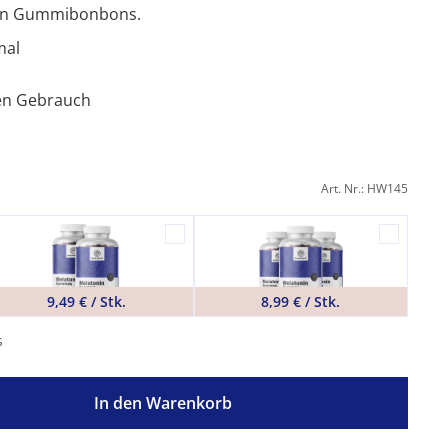
ten Gummibonbons.
mal
hen Gebrauch
Art. Nr.: HW145
9,49 € / Stk.
8,99 € / Stk.
s
In den Warenkorb