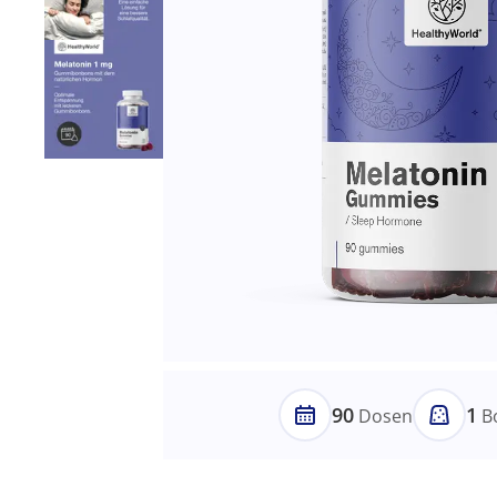
90
1
Dosen
B