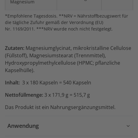
Magnesium
*Empfohlene Tagesdosis. **NRV = Nährstoffbezugswert für
die tägliche Zufuhr gemäß der Verordnung (EU)
Nr. 1169/2011. ***NRV wurde noch nicht festgelegt.
Zutaten:
Magnesiumglycinat, mikrokristalline Cellulose
(Füllstoff), Magnesiumstearat (Trennmittel),
Hydroxypropylmethylcellulose (HPMC; pflanzliche
Kapselhülle).
Inhalt:
3 x 180 Kapseln = 540 Kapseln
Nettofüllmenge:
3 x 171,9 g = 515,7 g
Das Produkt ist ein Nahrungsergänzungsmittel.
Anwendung