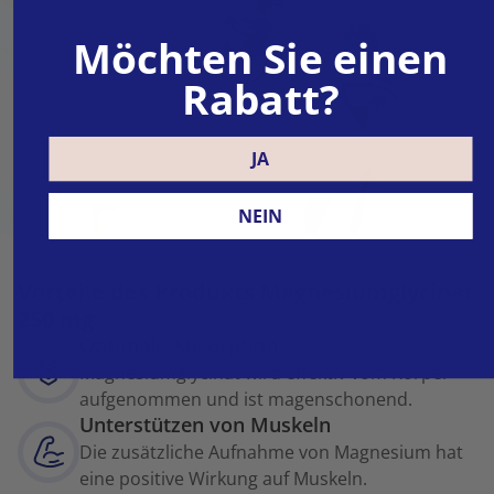
Möchten Sie einen
Rabatt?
JA
NEIN
Vorteile des Produkts Magnesiumglycinat
250 mg:
Optimale Absorption
Magnesiumglycinat wird effektiv vom Körper
aufgenommen und ist magenschonend.
Unterstützen von Muskeln
Die zusätzliche Aufnahme von Magnesium hat
eine positive Wirkung auf Muskeln.