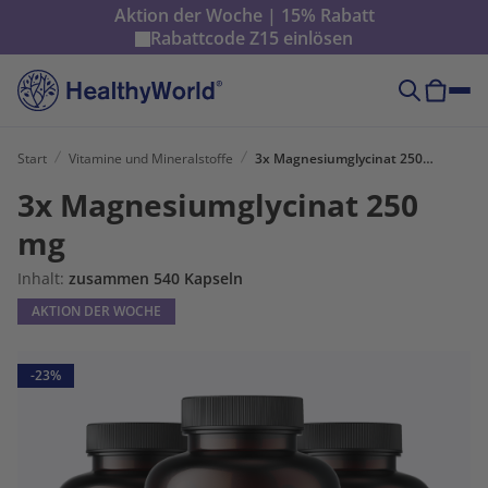
Aktion der Woche | 15% Rabatt
Rabattcode
Z15
einlösen
Start
Vitamine und Mineralstoffe
3x Magnesiumglycinat 250 mg
3x Magnesiumglycinat 250
mg
Inhalt:
zusammen 540 Kapseln
AKTION DER WOCHE
-23%