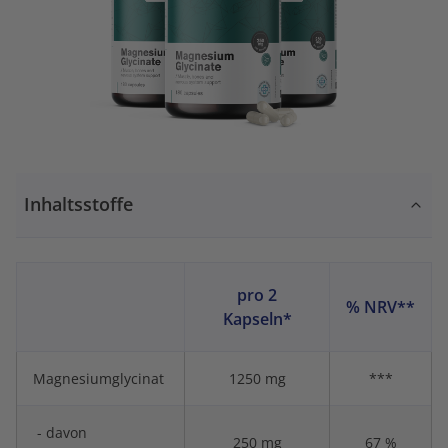
Inhaltsstoffe
pro 2
% NRV**
Kapseln*
Magnesiumglycinat
1250 mg
***
- davon
250 mg
67 %