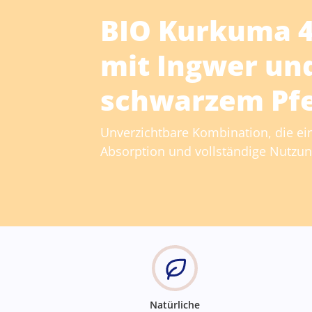
BIO Kurkuma 4
mit Ingwer un
schwarzem Pfe
Unverzichtbare Kombination, die ei
Absorption und vollständige Nutzung
Natürliche