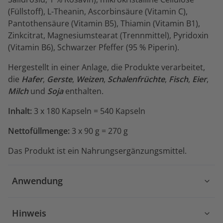
(Füllstoff), L-Theanin, Ascorbinsäure (Vitamin C),
Pantothensäure (Vitamin B5), Thiamin (Vitamin B1),
Zinkcitrat, Magnesiumstearat (Trennmittel), Pyridoxin
(Vitamin B6), Schwarzer Pfeffer (95 % Piperin).
Hergestellt in einer Anlage, die Produkte verarbeitet,
die
Hafer
,
Gerste
,
Weizen
,
Schalenfrüchte
,
Fisch
,
Eier
,
Milch
und
Soja
enthalten.
Inhalt:
3 x 180 Kapseln = 540 Kapseln
Nettofüllmenge:
3 x 90 g = 270 g
Das Produkt ist ein Nahrungsergänzungsmittel.
Anwendung
Hinweis