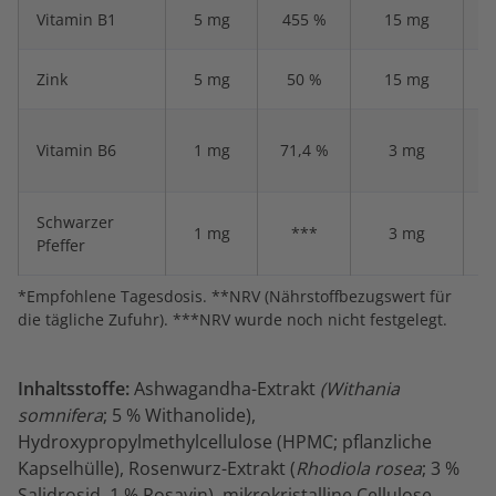
Vitamin B1
5 mg
455 %
15 mg
1
Zink
5 mg
50 %
15 mg
Vitamin B6
1 mg
71,4 %
3 mg
Schwarzer
1 mg
***
3 mg
Pfeffer
*Empfohlene Tagesdosis. **NRV (Nährstoffbezugswert für
die tägliche Zufuhr). ***NRV wurde noch nicht festgelegt.
Inhaltsstoffe:
Ashwagandha-Extrakt
(Withania
somnifera
; 5 % Withanolide),
Hydroxypropylmethylcellulose (HPMC; pflanzliche
Kapselhülle), Rosenwurz-Extrakt (
Rhodiola rosea
; 3 %
Salidrosid, 1 % Rosavin), mikrokristalline Cellulose