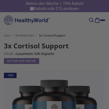
Aktion der Woche | 15% Rabatt
Rabattcode
Z15
einlösen
Start
Wohlbefinden
3x Cortisol Support
3x Cortisol Support
Inhalt:
zusammen 540 Kapseln
AKTION DER WOCHE
-18%