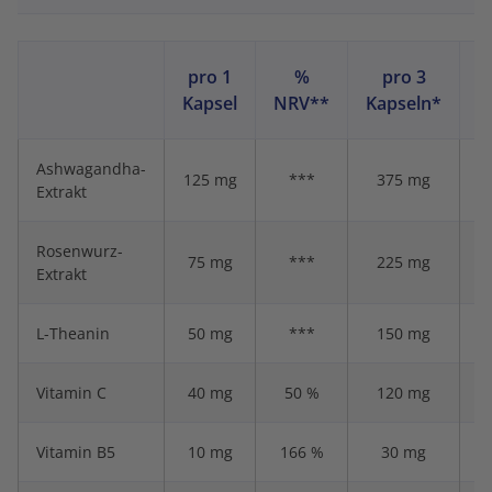
pro 1
%
pro 3
Kapsel
NRV**
Kapseln*
N
Ashwagandha-
125 mg
***
375 mg
Extrakt
Rosenwurz-
75 mg
***
225 mg
Extrakt
L-Theanin
50 mg
***
150 mg
Vitamin C
40 mg
50 %
120 mg
Vitamin B5
10 mg
166 %
30 mg