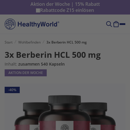
Aktion der Woche | 15% Rabatt
Rabattcode
Z15
einlösen
Start
Wohlbefinden
3x Berberin HCL 500 mg
3x Berberin HCL 500 mg
Inhalt:
zusammen 540 Kapseln
AKTION DER WOCHE
-40%