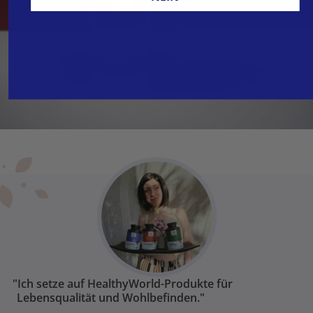
"Ich setze auf HealthyWorld-Produkte für
Lebensqualität und Wohlbefinden."