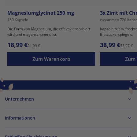
Magnesiumglycinat 250 mg
3x Zimt mit Ch
180 Kapseln
zusammen 720 Kapse
Die Form von Magnesium, die effektiv absorbiert
Kapseln zur Aufrecht
wird und magenschonend ist.
Blutzuckerspiegels.
18,99 €
38,99 €
21,99 €
53,97 €
Zum Warenkorb
Zum 
Unternehmen
Informationen
Schließen Sie sich uns an