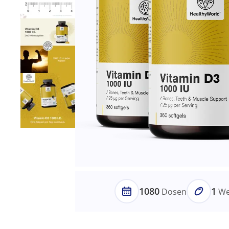
1080
1
Dosen
We