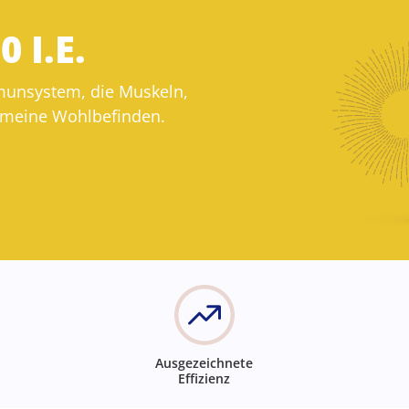
 I.E.
mmunsystem, die Muskeln,
emeine Wohlbefinden.
Ausgezeichnete
Effizienz