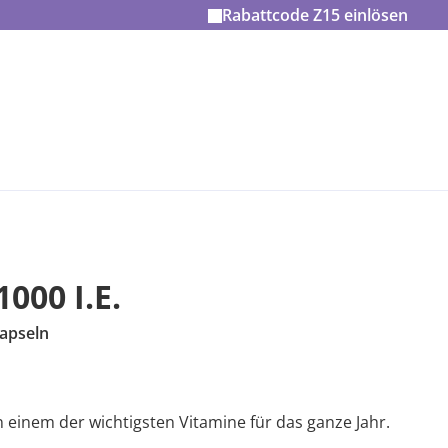
Rabattcode
Z15
einlösen
000 I.E.
apseln
n einem der wichtigsten Vitamine für das ganze Jahr.