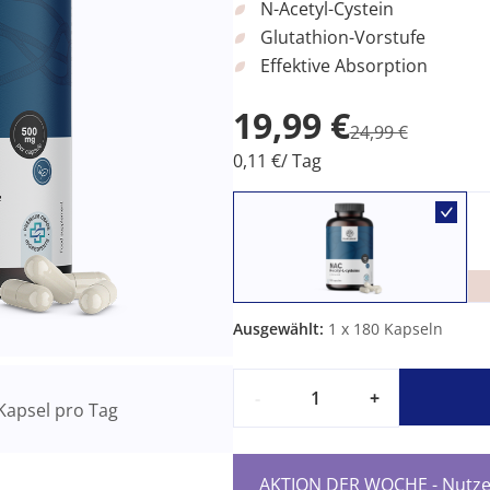
N-Acetyl-Cystein
Glutathion-Vorstufe
Effektive Absorption
19,99 €
24,99 €
0,11 €/ Tag
Ausgewählt:
1
x 180 Kapseln
-
+
Kapsel pro Tag
AKTION DER WOCHE - Nutzen