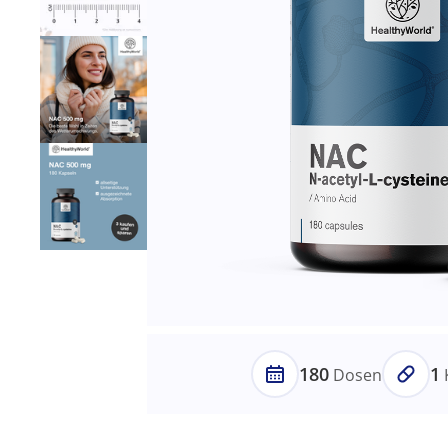
180
1
Dosen