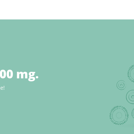
500 mg.
e!