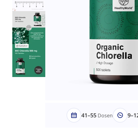
41–55
9–1
Dosen