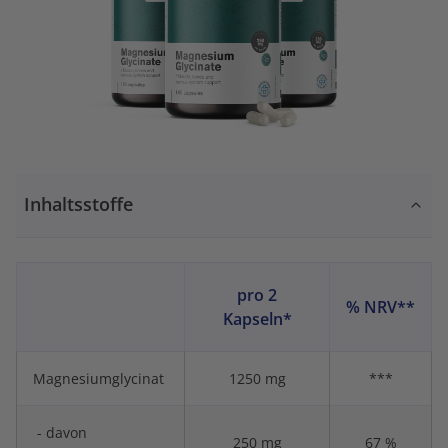
Inhaltsstoffe
pro 2
% NRV**
Kapseln*
Magnesiumglycinat
1250 mg
***
- davon
250 mg
67 %