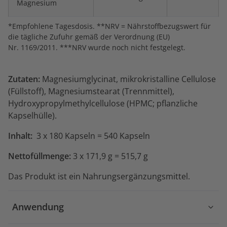
Magnesium
*Empfohlene Tagesdosis. **NRV = Nährstoffbezugswert für
die tägliche Zufuhr gemäß der Verordnung (EU)
Nr. 1169/2011. ***NRV wurde noch nicht festgelegt.
Zutaten:
Magnesiumglycinat, mikrokristalline Cellulose
(Füllstoff), Magnesiumstearat (Trennmittel),
Hydroxypropylmethylcellulose (HPMC; pflanzliche
Kapselhülle).
Inhalt:
3 x 180 Kapseln = 540 Kapseln
Nettofüllmenge:
3 x 171,9 g = 515,7 g
Das Produkt ist ein Nahrungsergänzungsmittel.
Anwendung