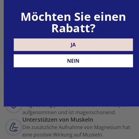
Möchten Sie einen
Rabatt?
JA
NEIN
Vorteile des Produkts Magnesiumglycinat
250 mg:
Optimale Absorption
Magnesiumglycinat wird effektiv vom Körper
aufgenommen und ist magenschonend.
Unterstützen von Muskeln
Die zusätzliche Aufnahme von Magnesium hat
eine positive Wirkung auf Muskeln.