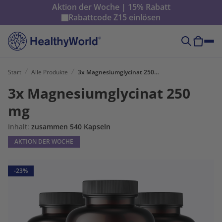
Aktion der Woche | 15% Rabatt
Rabattcode
Z15
einlösen
Start
Alle Produkte
3x Magnesiumglycinat 250 mg
3x Magnesiumglycinat 250
mg
Inhalt:
zusammen 540 Kapseln
AKTION DER WOCHE
-23%